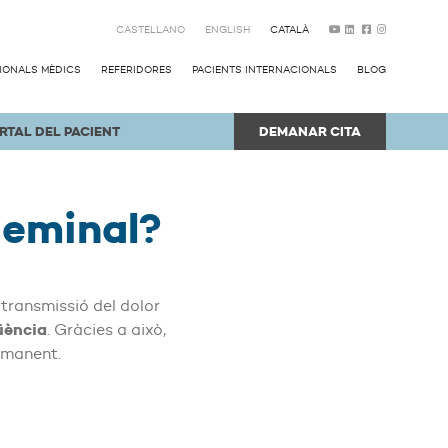
CASTELLANO
ENGLISH
CATALÀ
SIONALS MÈDICS
REFERIDORES
PACIENTS INTERNACIONALS
BLOG
RTAL DEL PACIENT
DEMANAR CITA
geminal?
 transmissió del dolor
üència
. Gràcies a això,
ermanent.