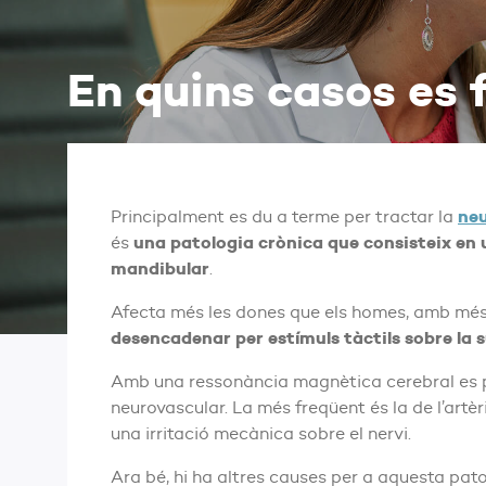
En quins casos es 
neu
Principalment es du a terme per tractar la
una patologia crònica que consisteix en un
és
mandibular
.
Afecta més les dones que els homes, amb més f
desencadenar per estímuls tàctils sobre la s
Amb una ressonància magnètica cerebral es po
neurovascular. La més freqüent és la de l’artèr
una irritació mecànica sobre el nervi.
Ara bé, hi ha altres causes per a aquesta pato