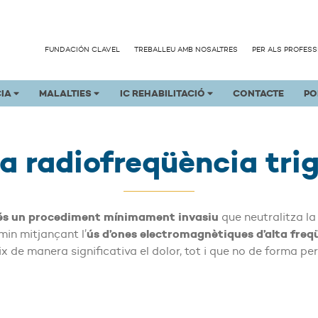
FUNDACIÓN CLAVEL
TREBALLEU AMB NOSALTRES
PER ALS PROFES
CIA
MALALTIES
IC REHABILITACIÓ
CONTACTE
PO
la radiofreqüència tri
 és un procediment mínimament invasiu
que neutralitza la
ús d’ones electromagnètiques d’alta freq
min mitjançant l’
ix de manera significativa el dolor, tot i que no de forma p