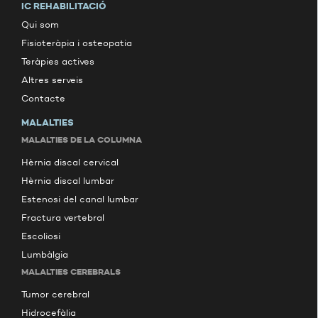
IC REHABILITACIÓ
Qui som
Fisioteràpia i osteopatia
Teràpies actives
Altres serveis
Contacte
MALALTIES
MALALTIES DE LA COLUMNA
Hèrnia discal cervical
Hèrnia discal lumbar
Estenosi del canal lumbar
Fractura vertebral
Escoliosi
Lumbàlgia
MALALTIES CEREBRALS
Tumor cerebral
Hidrocefàlia