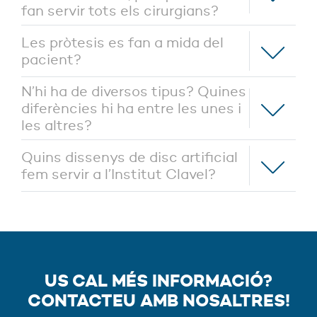
fan servir tots els cirurgians?
Les pròtesis es fan a mida del
pacient?
N’hi ha de diversos tipus? Quines
diferències hi ha entre les unes i
les altres?
Quins dissenys de disc artificial
fem servir a l’Institut Clavel?
US CAL MÉS INFORMACIÓ?
CONTACTEU AMB NOSALTRES!