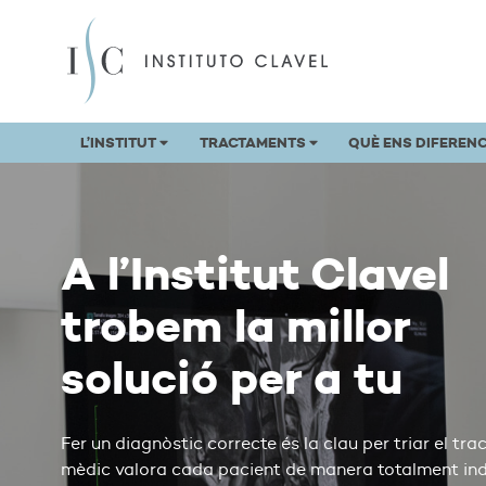
L’INSTITUT
TRACTAMENTS
QUÈ ENS DIFEREN
A l’Institut Clavel
trobem la millor
solució per a tu
Fer un diagnòstic correcte és la clau per triar el tr
mèdic valora cada pacient de manera totalment indiv