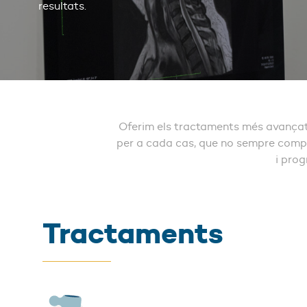
resultats.
Oferim els tractaments més avançats
per a cada cas, que no sempre compo
i prog
Tractaments