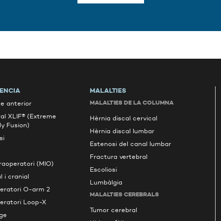
RENCIA
MALALTIES
MALALTIES DE LA COLUMNA
e anterior
al XLIF® (Extreme
Hèrnia discal cervical
dy Fusion)
Hèrnia discal lumbar
si
Estenosi del canal lumbar
Fractura vertebral
raoperatori (MIO)
Escoliosi
 i cranial
Lumbàlgia
eratori O-arm 2
MALALTIES CEREBRALS
eratori Loop-X
Tumor cerebral
ge