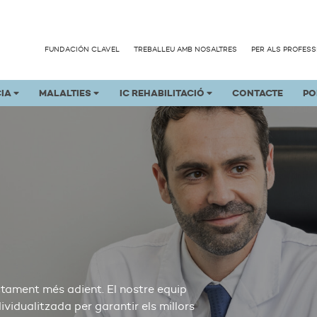
FUNDACIÓN CLAVEL
TREBALLEU AMB NOSALTRES
PER ALS PROFES
CIA
MALALTIES
IC REHABILITACIÓ
CONTACTE
PO
actament més adient. El nostre equip
idualitzada per garantir els millors