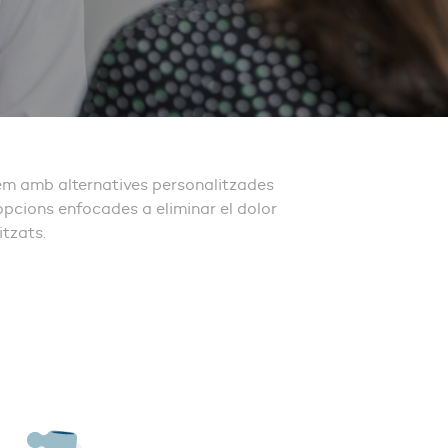
tem amb alternatives personalitzades
pcions enfocades a eliminar el dolor
itzats.