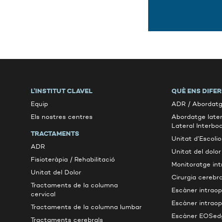
L’INSTITUT CLAVEL
QUÈ ENS DIFE
Equip
ADR / Abordatg
Els nostres centres
Abordatge later
Lateral Interbo
TRACTAMENTS
Unitat d’Escolio
ADR
Unitat del dolor
Fisioteràpia / Rehabilitació
Monitoratge int
Unitat del Dolor
Cirurgia cerebral
Tractaments de la columna
Escàner intraop
cervical
Escàner intraop
Tractaments de la columna lumbar
Escàner EOSed
Tractaments cerebrals