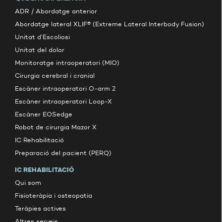
ADR / Abordatge anterior
Abordatge lateral XLIF® (Extreme Lateral Interbody Fusion)
Unitat d’Escoliosi
Unitat del dolor
Monitoratge intraoperatori (MIO)
Cirurgia cerebral i cranial
Escàner intraoperatori O-arm 2
Escàner intraoperatori Loop-X
Escàner EOSedge
Robot de cirurgia Mazor X
IC Rehabilitació
Preparació del pacient (PERQ)
IC REHABILITACIÓ
Qui som
Fisioteràpia i osteopatia
Teràpies actives
Altres serveis