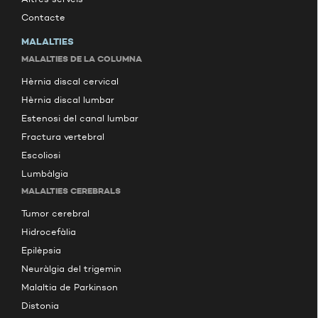
Contacte
MALALTIES
MALALTIES DE LA COLUMNA
Hèrnia discal cervical
Hèrnia discal lumbar
Estenosi del canal lumbar
Fractura vertebral
Escoliosi
Lumbàlgia
MALALTIES CEREBRALS
Tumor cerebral
Hidrocefàlia
Epilèpsia
Neuràlgia del trigemin
Malaltia de Parkinson
Distonia