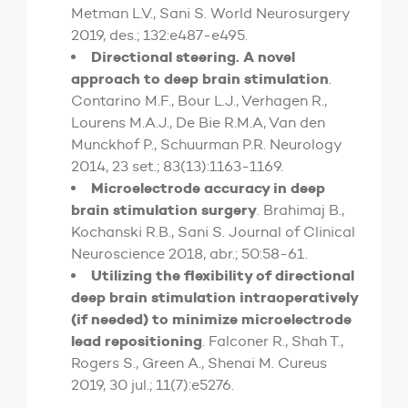
Metman L.V., Sani S. World Neurosurgery
2019, des.; 132:e487-e495.
Directional steering. A novel
approach to deep brain stimulation
.
Contarino M.F., Bour L.J., Verhagen R.,
Lourens M.A.J., De Bie R.M.A, Van den
Munckhof P., Schuurman P.R. Neurology
2014, 23 set.; 83(13):1163-1169.
Microelectrode accuracy in deep
brain stimulation surgery
. Brahimaj B.,
Kochanski R.B., Sani S. Journal of Clinical
Neuroscience 2018, abr.; 50:58-61.
Utilizing the flexibility of directional
deep brain stimulation intraoperatively
(if needed) to minimize microelectrode
lead repositioning
. Falconer R., Shah T.,
Rogers S., Green A., Shenai M. Cureus
2019, 30 jul.; 11(7):e5276.