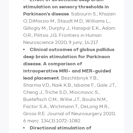
stimulation on sensory thresholds in
Parkinson’s disease
. Sabourin S., Khazen
O, DiMarzio M., Staudt M.D., Williams L.,
Gillogly M., Durphy J., Hanspal E.K., Adam
O.R., Pilitsis J.G. Frontiers in Human
Neuroscience 2020, 9 juny; 14:217.
Clinical outcomes of globus pallidus
deep brain stimulation for Parkinson
disease. A comparison of
intraoperative MRI- and MER-guided
lead placement
. Bezchlibnyk Y.B.,
Sharma V.D., Naik K.B., Isbaine F., Gale J.T.,
Cheng J., Triche S.D., Miocinovic S.,
Buetefisch C.M., Willie J.T., Boulis N.M.,
Factor S.A., Wichmann T., DeLong M.R.,
Gross R.E. Journal of Neurosurgery 2020,
6 març: 134(3):1072-1082.
Directional stimulation of