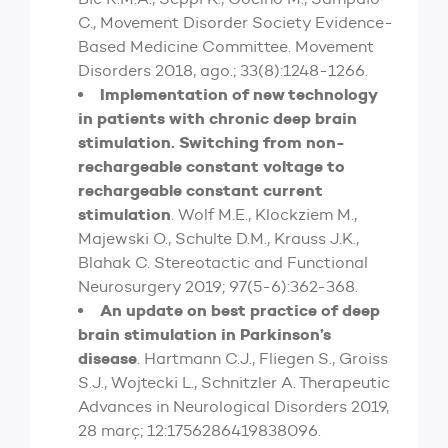
C., Movement Disorder Society Evidence-
Based Medicine Committee. Movement
Disorders 2018, ago.; 33(8):1248-1266.
Implementation of new technology
in patients with chronic deep brain
stimulation. Switching from non-
rechargeable constant voltage to
rechargeable constant current
stimulation
. Wolf M.E., Klockziem M.,
Majewski O., Schulte D.M., Krauss J.K.,
Blahak C. Stereotactic and Functional
Neurosurgery 2019; 97(5-6):362-368.
An update on best practice of deep
brain stimulation in Parkinson’s
disease
. Hartmann C.J., Fliegen S., Groiss
S.J., Wojtecki L., Schnitzler A. Therapeutic
Advances in Neurological Disorders 2019,
28 març; 12:1756286419838096.