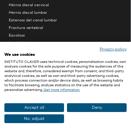
Hèrnia discal cervical
Hèrnia discal lumbar
Estenosi del canal lumbar
Fractura vertebral
Escoliosi
Lumbàlgia
Privacy policy
MALALTIES CEREBRALS
We use cookies
Tumor cerebral
INSTITUTO CLAVER uses technical cookies, personalisation cookies, own
analysis cookies for the sole purpose of measuring the audiences of this
Hidrocefàlia
website and, therefore, considered exempt from consent, and third-party
Epilèpsia
analytical cookies, as well as own and third-party advertising cookies,
which process connection and/or device data, as well as browsing habits
Neuràlgia del trigemin
to facilitate browsing, analyse statistics on the use of the website and
personalise advertising.
Get more information.
Malaltia de Parkinson
Distonia
Tremolor essencial
Accept all
Deny
FUNDACIÓN CLAVEL
No, adjust
PER ALS PROFESSIONALS MÈDICS