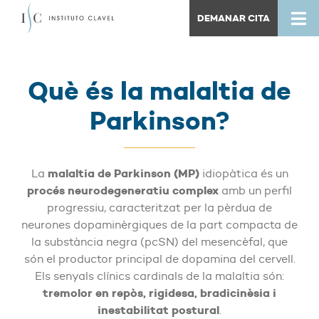
DEMANAR CITA
Què és la malaltia de
Parkinson?
malaltia de Parkinson (MP)
La
idiopàtica és un
procés neurodegeneratiu complex
amb un perfil
progressiu, caracteritzat per la pèrdua de
neurones dopaminèrgiques de la part compacta de
la substància negra (pcSN) del mesencèfal, que
són el productor principal de dopamina del cervell.
Els senyals clínics cardinals de la malaltia són:
tremolor en repòs, rigidesa, bradicinèsia i
inestabilitat postural
.