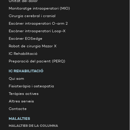
Unitat del dolor
Monitoratge intraoperatori (MIO)
Cirurgia cerebral i cranial
Escàner intraoperatori O-arm 2
Escàner intraoperatori Loop-X
Escàner EOSedge
Robot de cirurgia Mazor X
IC Rehabilitació
Preparació del pacient (PERQ)
IC REHABILITACIÓ
Qui som
Fisioteràpia i osteopatia
Teràpies actives
Altres serveis
Contacte
MALALTIES
MALALTIES DE LA COLUMNA