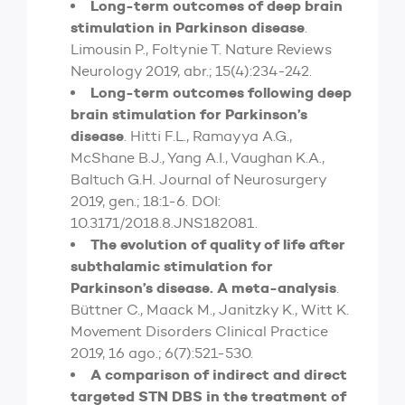
Long-term outcomes of deep brain
stimulation in Parkinson disease
.
Limousin P., Foltynie T. Nature Reviews
Neurology 2019, abr.; 15(4):234-242.
Long-term outcomes following deep
brain stimulation for Parkinson’s
disease
. Hitti F.L., Ramayya A.G.,
McShane B.J., Yang A.I., Vaughan K.A.,
Baltuch G.H. Journal of Neurosurgery
2019, gen.; 18:1-6. DOI:
10.3171/2018.8.JNS182081.
The evolution of quality of life after
subthalamic stimulation for
Parkinson’s disease. A meta-analysis
.
Büttner C., Maack M., Janitzky K., Witt K.
Movement Disorders Clinical Practice
2019, 16 ago.; 6(7):521-530.
A comparison of indirect and direct
targeted STN DBS in the treatment of