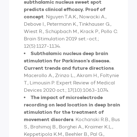
subthalamic nucleus sweet spot
predicts clinical efficacy. Proof of
concept
. Nguyen T.A.K., Nowacki A.,
Debove I., Petermann K., Tinkhauser G.,
Wiest R., Schüpbach M., Krack P., Pollo C.
Brain Stimulation 2019 set.-oct.;
12(5):1127-1134.
Subthalamic nucleus deep brain
stimulation for Parkinson’s disease.
Current trends and future directions
.
Macerollo A., Zrinzo L., Akram H., Foltynie
T., Limousin P. Expert Review of Medical
Devices 2020 oct.; 17(10):1063-1074.
The impact of microelectrode
recording on lead location in deep brain
stimulation for the treatment of
movement disorders
. Kochanski R.B., Bus
S., Brahimaj B., Borghei A., Kraimer K.L.,
Keppetipola K.M., Beehler B., Pal G.,