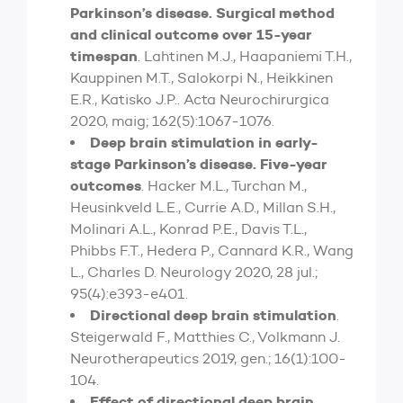
Parkinson’s disease. Surgical method
and clinical outcome over 15-year
timespan
. Lahtinen M.J., Haapaniemi T.H.,
Kauppinen M.T., Salokorpi N., Heikkinen
E.R., Katisko J.P.. Acta Neurochirurgica
2020, maig; 162(5):1067-1076.
Deep brain stimulation in early-
stage Parkinson’s disease. Five-year
outcomes
. Hacker M.L., Turchan M.,
Heusinkveld L.E., Currie A.D., Millan S.H.,
Molinari A.L., Konrad P.E., Davis T.L.,
Phibbs F.T., Hedera P., Cannard K.R., Wang
L., Charles D. Neurology 2020, 28 jul.;
95(4):e393-e401.
Directional deep brain stimulation
.
Steigerwald F., Matthies C., Volkmann J.
Neurotherapeutics 2019, gen.; 16(1):100-
104.
Effect of directional deep brain