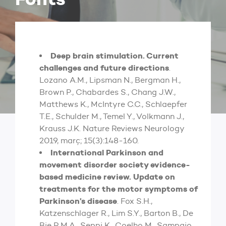
Deep brain stimulation. Current
challenges and future directions
.
Lozano A.M., Lipsman N., Bergman H.,
Brown P., Chabardes S., Chang J.W.,
Matthews K., McIntyre C.C., Schlaepfer
T.E., Schulder M., Temel Y., Volkmann J.,
Krauss J.K. Nature Reviews Neurology
2019, març; 15(3):148-160.
International Parkinson and
movement disorder society evidence-
based medicine review. Update on
treatments for the motor symptoms of
Parkinson’s disease
. Fox S.H.,
Katzenschlager R., Lim S.Y., Barton B., De
Bie R.M.A., Seppi K., Coelho M., Sampaio