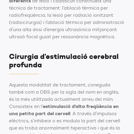
diferents
de lesió i cadascun constitueix una
tècnica de tractament: l’ablació tèrmica per
radiofreqüència, la lesió per radiació ionitzant
(radiocirurgia) i l’ablació tèrmica per administració
d’una alta dosi d’energia ultrasònica mitjançant
ultrasò focal guiat per ressonància magnètica.
Cirurgia d’estimulació cerebral
profunda
Aquesta modalitat de tractament, coneguda
també com a DBS per la sigla del nom en anglès,
és la més utilitzada actualment arreu del món.
estimulació d’alta freqüència en
Consisteix en l’
una petita part del cervell
. A través d’impulsos
elèctrics, s’inhibeix o es modula la part del cervell
que es troba anormalment hiperactiva i que és la