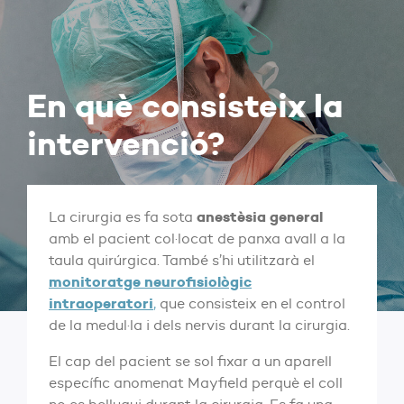
En què consisteix la
intervenció?
anestèsia general
La cirurgia es fa sota
amb el pacient col·locat de panxa avall a la
taula quirúrgica. També s’hi utilitzarà el
monitoratge neurofisiològic
intraoperatori
,
que consisteix en el control
de la medul·la i dels nervis durant la cirurgia.
El cap del pacient se sol fixar a un aparell
específic anomenat Mayfield perquè el coll