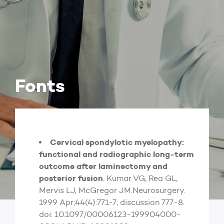
Fonts
Cervical spondylotic myelopathy:
functional and radiographic long-term
outcome after laminectomy and
posterior fusion
. Kumar VG, Rea GL,
Mervis LJ, McGregor JM.Neurosurgery.
1999 Apr;44(4):771-7; discussion 777-8.
doi: 10.1097/00006123-199904000-