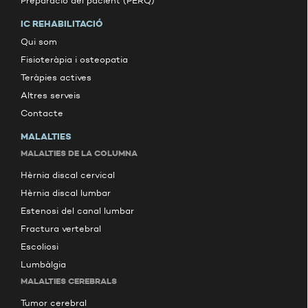
Preparació del pacient (PERQ)
IC REHABILITACIÓ
Qui som
Fisioteràpia i osteopatia
Teràpies actives
Altres serveis
Contacte
MALALTIES
MALALTIES DE LA COLUMNA
Hèrnia discal cervical
Hèrnia discal lumbar
Estenosi del canal lumbar
Fractura vertebral
Escoliosi
Lumbàlgia
MALALTIES CEREBRALS
Tumor cerebral