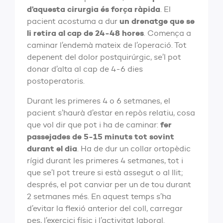
d’aquesta cirurgia és força ràpida
. El
un drenatge que se
pacient acostuma a dur
li retira al cap de 24-48 hores
. Comença a
caminar l’endemà mateix de l’operació. Tot
depenent del dolor postquirúrgic, se’l pot
donar d’alta al cap de 4-6 dies
postoperatoris.
Durant les primeres 4 o 6 setmanes, el
pacient s’haurà d’estar en repòs relatiu, cosa
fer
que vol dir que pot i ha de caminar:
passejades de 5-15 minuts tot sovint
durant el dia
. Ha de dur un collar ortopèdic
rígid durant les primeres 4 setmanes, tot i
que se’l pot treure si està assegut o al llit;
després, el pot canviar per un de tou durant
2 setmanes més. En aquest temps s’ha
d’evitar la flexió anterior del coll, carregar
pes, l’exercici físic i l’activitat laboral.