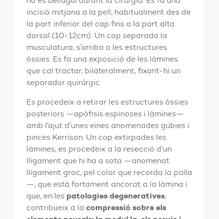
no es bellugui durant la cirurgia. Es fa una
incisió mitjana a la pell, habitualment des de
la part inferior del cap fins a la part alta
dorsal (10-12cm). Un cop separada la
musculatura, s’arriba a les estructures
òssies. Es fa una exposició de les làmines
que cal tractar, bilateralment, fixant-hi un
separador quirúrgic.
Es procedeix a retirar les estructures òssies
posteriors —apòfisis espinoses i làmines—
amb l’ajut d’unes eines anomenades gúbies i
pinces Kerrison. Un cop extirpades les
làmines, es procedeix a la resecció d’un
lligament que hi ha a sota —anomenat
lligament groc, pel color que recorda la palla
—, que està fortament ancorat a la làmina i
patologies degeneratives
que, en les
,
compressió sobre els
contribueix a la