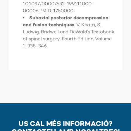
10.1097/00007632-199111000-
00006.PMID: 1750000
Subaxial posterior decompression
and fusion techniques
. V. Khatri, S.
Ludwig. Bridwell and DeWald’s Textobook
of spinal surgery. Fourth Edition, Volume
1: 338-346.
US CAL MÉS INFORMACIÓ?