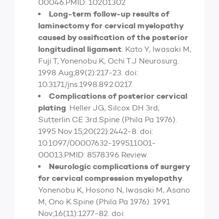
00046.PMID: 10201302
Long-term follow-up results of
laminectomy for cervical myelopathy
caused by ossification of the posterior
longitudinal ligament
. Kato Y, Iwasaki M,
Fuji T, Yonenobu K, Ochi T.J Neurosurg.
1998 Aug;89(2):217-23. doi:
10.3171/jns.1998.89.2.0217.
Complications of posterior cervical
plating
. Heller JG, Silcox DH 3rd,
Sutterlin CE 3rd.Spine (Phila Pa 1976).
1995 Nov 15;20(22):2442-8. doi:
10.1097/00007632-199511001-
00013.PMID: 8578396 Review.
Neurologic complications of surgery
for cervical compression myelopathy
.
Yonenobu K, Hosono N, Iwasaki M, Asano
M, Ono K.Spine (Phila Pa 1976). 1991
Nov;16(11):1277-82. doi: