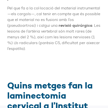
Pel que fa a la col·locació del material instrumental
—els cargols—, cal tenir en compte que és possible
que el material no es fusioni amb l’os
revisió quirúrgica
(pseudoartrosi) i calgui una
. Les
lesions de l’artèria vertebral són molt rares (de
menys del 2 %), així com les lesions nervioses (1
%) i/o radiculars (parèsia C5, dificultat per aixecar
l’espatlla).
Quins metges fan la
laminectomia
cervical a l’Institut