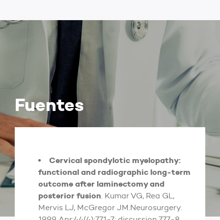
Fuentes
Cervical spondylotic myelopathy:
functional and radiographic long-term
outcome after laminectomy and
posterior fusion
. Kumar VG, Rea GL,
Mervis LJ, McGregor JM.Neurosurgery.
1999 Apr;44(4):771-7; discussion 777-8.