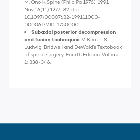
M, Ono K.Spine (Phila Pa 1976). 1991
Nov;16(11):1277-82. doi:
10.1097/00007632-199111000-
00006.PMID: 1750000
Subaxial posterior decompression
and fusion techniques
. V. Khatri, S.
Ludwig. Bridwell and DeWald’s Textobook
of spinal surgery. Fourth Edition, Volume
1: 338-346.