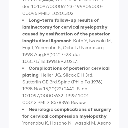
doi: 10.1097/00006123-199904000-
00046.PMID: 10201302
Long-term follow-up results of
laminectomy for cervical myelopathy
caused by ossification of the posterior
longitudinal ligament
. Kato Y, Iwasaki M,
Fuji T, Yonenobu K, Ochi T.J Neurosurg.
1998 Aug;89(2):217-23. doi:
10.3171/jns.1998.89.2.0217.
Complications of posterior cervical
plating
. Heller JG, Silcox DH 3rd,
Sutterlin CE 3rd.Spine (Phila Pa 1976).
1995 Nov 15;20(22):2442-8. doi:
10.1097/00007632-199511001-
00013.PMID: 8578396 Review.
Neurologic complications of surgery
for cervical compression myelopathy
.
Yonenobu K, Hosono N, Iwasaki M, Asano