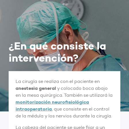
¿En qué consiste la
intervención?
La cirugía se realiza con el paciente en
anestesia general
y colocado boca abajo
en la mesa quirúrgica. También se utilizará la
monitorización neurofisiológica
intraoperatoria
,
que consiste en el control
de la médula y los nervios durante la cirugía.
La cabeza del paciente se suele fijar a un