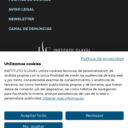
AVISO LEGAL
NEWSLETTER
CANAL DE DENUNCIAS
Política de privacidad
Utilizamos cookies
INSTITUTO CLAVEL utiliza cookies técnicas, de personalización, de
análisis propias con la única finalidad de medir las audiencias de esta web
y, por tanto, consideradas exentas de consentimiento, y analíticas de
La confidencialidad y la seguridad son valores primordiales de GRUPO CLAVEL
terceros, así como también publicitarias, propias y de terceros, que tratan
(ver empresas del grupo en
Aviso Legal
). Puede consultar la información sobre
datos de conexión y/o del dispositivo, así como hábitos de navegación
la protección de sus datos personales y nuestras políticas de privacidad en:
para facilitarle la misma, analizar estadísticas del uso de la web y
personalizar publicidad.
Obtener más información
https://www.institutoclavel.com/es/politica-de-privacidad
http://www.fundacionclavel.com/index.htm#contacto
Asimismo, ponemos a su disposición un delegado de protección de datos al que
Aceptar todo
Rechazar
puede contactar en:
clavel@delegado-datos.com
.
No, ajustar