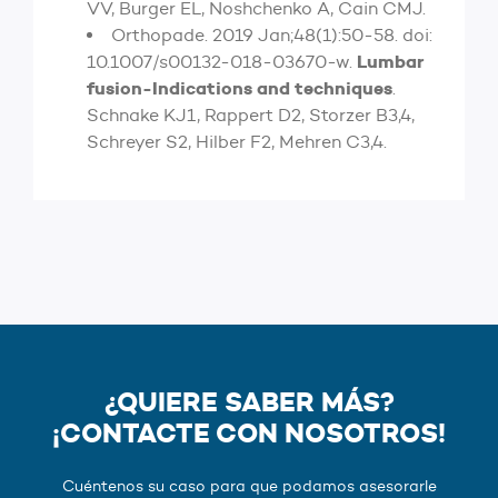
VV, Burger EL, Noshchenko A, Cain CMJ.
Orthopade. 2019 Jan;48(1):50-58. doi:
Lumbar
10.1007/s00132-018-03670-w.
fusion-Indications and techniques
.
Schnake KJ1, Rappert D2, Storzer B3,4,
Schreyer S2, Hilber F2, Mehren C3,4.
¿QUIERE SABER MÁS?
¡CONTACTE CON NOSOTROS!
Cuéntenos su caso para que podamos asesorarle