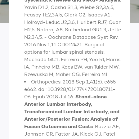
Yavin D1,2, Casha S1,3, Wiebe S2,3,4,5,
Feasby TE2,3,4,5, Clark C2, Isaacs A1,
Holroyd-Leduc J2,3,6, Hurlbert RJ7, Quan
H2,5, Nataraj A8, Sutherland GR1,3, Jette
N2,3,4,5. - Cochrane Database Syst Rev.
2016 Nov 1;11:CD012421. Surgical
options for lumbar spinal stenosis.
Machado GC1, Ferreira PH, Yoo RI, Harris
IA, Pinheiro MB, Koes BW, van Tulder MW,
Rzewuska M, Maher CG, Ferreira ML.
Orthopedics. 2018 Sep 1;41(5): e655-
e662. doi: 10.3928/0147744720180711-
Stand-alone
06. Epub 2018 Jul 16.
Anterior Lumbar Interbody,
Transforaminal Lumbar Interbody, and
Anterior/Posterior Fusion: Analysis of
Fusion Outcomes and Costs
. Bozzio AE,
Johnson CR, Fattor JA, Kleck CJ, Patel