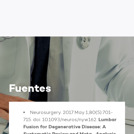
Fuentes
Neurosurgery. 2017 May 1;80(5):701-
Lumbar
715. doi: 10.1093/neuros/nyw162.
Fusion for Degenerative Disease: A
Systematic Review and Meta- Analysis
.