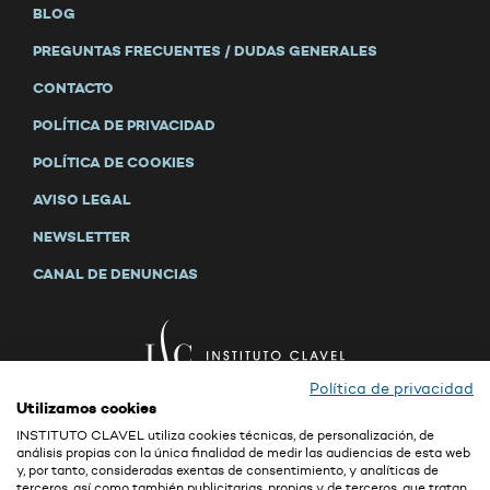
BLOG
PREGUNTAS FRECUENTES / DUDAS GENERALES
CONTACTO
POLÍTICA DE PRIVACIDAD
POLÍTICA DE COOKIES
AVISO LEGAL
NEWSLETTER
CANAL DE DENUNCIAS
Política de privacidad
Utilizamos cookies
INSTITUTO CLAVEL utiliza cookies técnicas, de personalización, de
análisis propias con la única finalidad de medir las audiencias de esta web
y, por tanto, consideradas exentas de consentimiento, y analíticas de
La confidencialidad y la seguridad son valores primordiales de GRUPO CLAVEL
terceros, así como también publicitarias, propias y de terceros, que tratan