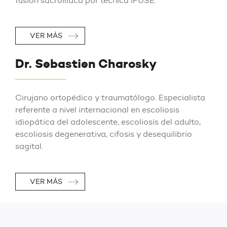
fusión sacroiliaca por técnica IFUSE.
VER MÁS
Dr. Sebastien Charosky
Cirujano ortopédico y traumatólogo. Especialista
referente a nivel internacional en escoliosis
idiopática del adolescente, escoliosis del adulto,
escoliosis degenerativa, cifosis y desequilibrio
sagital.
VER MÁS