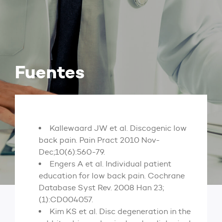
Fuentes
Kallewaard JW et al. Discogenic low
back pain. Pain Pract 2010 Nov-
Dec;10(6):560-79.
Engers A et al. Individual patient
education for low back pain. Cochrane
Database Syst Rev. 2008 Han 23;
(1):CD004057.
Kim KS et al. Disc degeneration in the