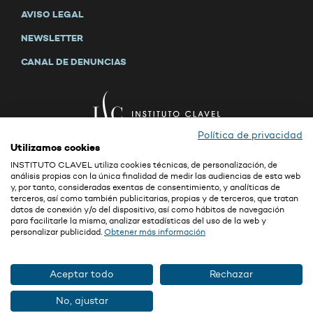
AVISO LEGAL
NEWSLETTER
CANAL DE DENUNCIAS
Política de privacidad
Utilizamos cookies
INSTITUTO CLAVEL utiliza cookies técnicas, de personalización, de
análisis propias con la única finalidad de medir las audiencias de esta web
y, por tanto, consideradas exentas de consentimiento, y analíticas de
La confidencialidad y la seguridad son valores primordiales de GRUPO CLAVEL
terceros, así como también publicitarias, propias y de terceros, que tratan
(ver empresas del grupo en
Aviso Legal
). Puede consultar la información sobre
datos de conexión y/o del dispositivo, así como hábitos de navegación
la protección de sus datos personales y nuestras políticas de privacidad en:
para facilitarle la misma, analizar estadísticas del uso de la web y
personalizar publicidad.
Obtener más información
https://www.institutoclavel.com/es/politica-de-privacidad
http://www.fundacionclavel.com/index.htm#contacto
Asimismo, ponemos a su disposición un delegado de protección de datos al que
Aceptar todo
Rechazar
puede contactar en:
clavel@delegado-datos.com
.
No, ajustar