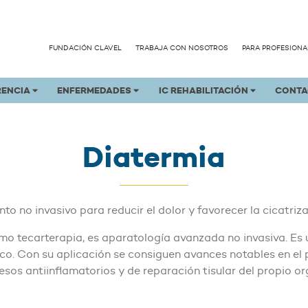
FUNDACIÓN CLAVEL
TRABAJA CON NOSOTROS
PARA PROFESIONA
RENCIA
ENFERMEDADES
IC REHABILITACIÓN
CONTA
Diatermia
to no invasivo para reducir el dolor y favorecer la cicatriza
mo tecarterapia, es aparatología avanzada no invasiva. Es 
ógico. Con su aplicación se consiguen avances notables en el
esos antiinflamatorios y de reparación tisular del propio o