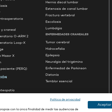
Hernia discal lumbar
iosis
Estenosis de canal lumbar
r
Fractura vertebral
intraoperatoria
Escoliosis
Lumbalgia
 y craneal
ENFERMEDADES CRANEALES
peratorio O-ARM 2
Tumor cerebral
peratorio Loop-X
Hidrocefalia
ge
Epilepsia
a Mazor X
Neuralgia del trigémino
n
Enfermedad de Parkinson
l paciente (PERQ)
Distonía
CIÓN
Temblor esencial
osteopatía
s
Política de privacidad
Aceptar
ropias con la única finalidad de medir las audiencias de