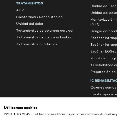
TRATAMIENTOS
Unidad de Escol
ADR
Unidad del dolo
Fisioterapia / Rehabilitación
Monitorización 
Unidad del dolor
(MIO)
Tratamientos de columna cervical
Cirugía cerebral
Tratamientos de columna lumbar
Escáner intrao
Tratamientos cerebrales
Escáner intrao
Escáner EOSed
Robot de cirugí
IC Rehabilitació
Preparación de
IC REHABILITA
Quienes somos
Fisioterapia y 
Terapias activa
Utilizamos cookies
Otros servicios
INSTITUTO CLAVEL utiliza cookies técnicas, de personalización, de análisis p
Contacto