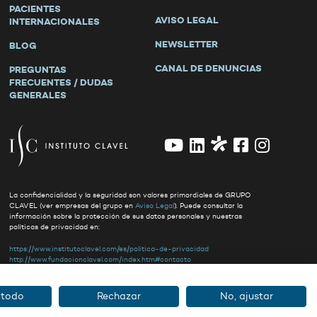
PACIENTES
AVISO LEGAL
INTERNACIONALES
NEWSLETTER
BLOG
CANAL DE DENUNCIAS
PREGUNTAS
FRECUENTES / DUDAS
GENERALES
La confidencialidad y la seguridad son valores primordiales de GRUPO
CLAVEL (ver empresas del grupo en
Aviso Legal
). Puede consultar la
información sobre la protección de sus datos personales y nuestras
políticas de privacidad en:
https://www.institutoclavel.com/es/politica-de-privacidad
http://www.fundacionclavel.com/index.htm#contacto
Asimismo, ponemos a su disposición un delegado de protección de datos al
que puede contactar en:
clavel@delegado-datos.com
.
 todo
Rechazar
No, ajustar