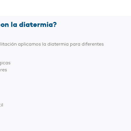
on la diatermia?
ilitación aplicamos la diatermia para diferentes
gicas
res
il