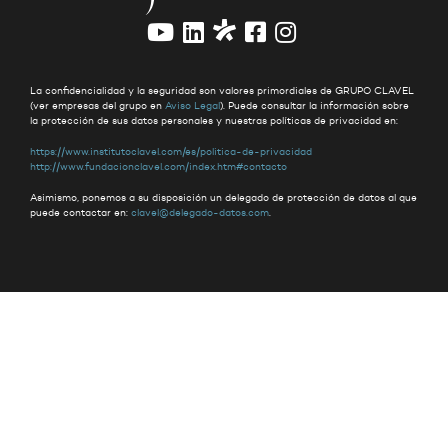
La confidencialidad y la seguridad son valores primordiales de GRUPO CLAVEL
(ver empresas del grupo en
Aviso Legal
). Puede consultar la información sobre
la protección de sus datos personales y nuestras políticas de privacidad en:
https://www.institutoclavel.com/es/politica-de-privacidad
http://www.fundacionclavel.com/index.htm#contacto
Asimismo, ponemos a su disposición un delegado de protección de datos al que
puede contactar en:
clavel@delegado-datos.com
.