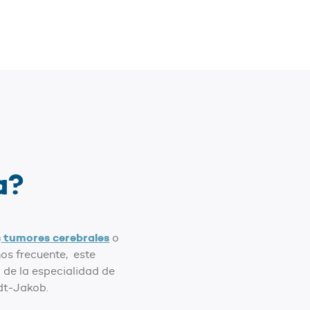
a?
s
tumores cerebrales
o
s frecuente, este
 de la especialidad de
ldt-Jakob.