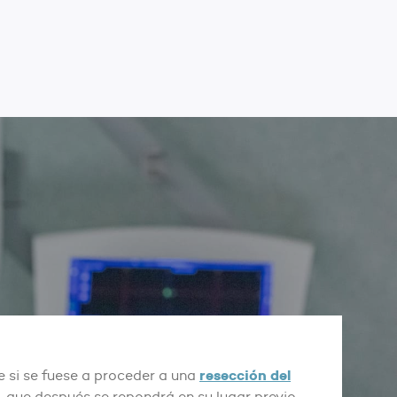
resección del
si se fuese a proceder a una
, que después se repondrá en su lugar previo.