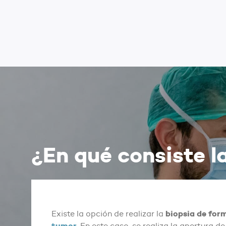
¿En qué consiste l
biopsia de for
Existe la opción de realizar la
tumor
. En este caso, se realiza la apertura 