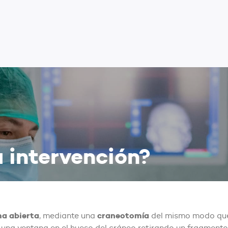
a intervención?
ma abierta
craneotomía
, mediante una
del mismo modo que 
de una ventana en el hueso del cráneo retirando un fragmento