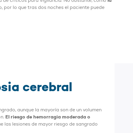
la
d de críticos para vigilancia. No obstante, como
do, por lo que tras dos noches el paciente puede
sia cerebral
 sangrado, aunque la mayoría son de un volumen
El riesgo de hemorragia moderada o
ón.
ue las lesiones de mayor riesgo de sangrado