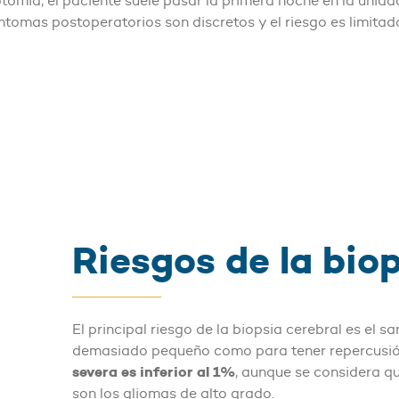
omía, el paciente suele pasar la primera noche en la unida
síntomas postoperatorios son discretos y el riesgo es limita
Riesgos de la biop
El principal riesgo de la biopsia cerebral es el
demasiado pequeño como para tener repercusi
severa es inferior al 1%
, aunque se considera q
son los gliomas de alto grado.