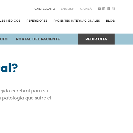
CASTELLANO
ENGLISH
CATALÀ
LES MÉDICOS
REFERIDORES
PACIENTES INTERNACIONALES
BLOG
CTO
PORTAL DEL PACIENTE
PEDIR CITA
ral?
ejido cerebral para su
 patología que sufre el