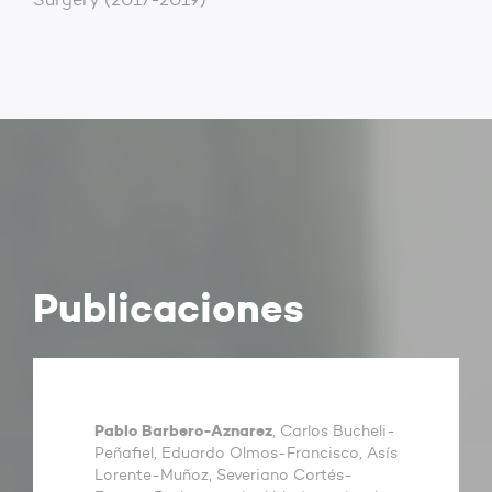
Publicaciones
Pablo Barbero-Aznarez
, Carlos Bucheli-
Peñafiel, Eduardo Olmos-Francisco, Asís
Lorente-Muñoz, Severiano Cortés-