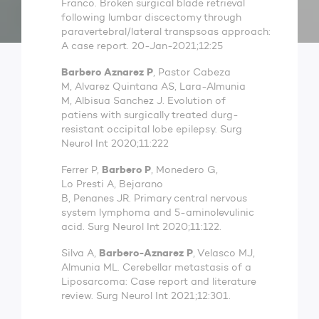
Franco. Broken surgical blade retrieval
following lumbar discectomy through
paravertebral/lateral transpsoas approach:
A case report. 20-Jan-2021;12:25
Barbero Aznarez P
, Pastor Cabeza
M, Alvarez Quintana AS, Lara-Almunia
M, Albisua Sanchez J. Evolution of
patiens with surgically treated durg-
resistant occipital lobe epilepsy. Surg
Neurol Int 2020;11:222
Barbero P
Ferrer P,
, Monedero G,
Lo Presti A, Bejarano
B, Penanes JR. Primary central nervous
system lymphoma and 5-aminolevulinic
acid. Surg Neurol Int 2020;11:122.
Barbero-Aznarez P
Silva A,
, Velasco MJ,
Almunia ML. Cerebellar metastasis of a
Liposarcoma: Case report and literature
review. Surg Neurol Int 2021;12:301.