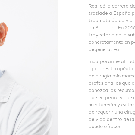
Realicé la carrera 
trasladé a España p
traumatológica y ort
en Sabadell. En 201
trayectoria en la su
concretamente en pa
degenerativa.
Incorporarme al inst
opciones terapéutic
de cirugía mínimamen
profesional es que e
conozca los recursos
que empeore y que c
su situación y evita
de requerir una ciru
de vida dentro de la
puede ofrecer.