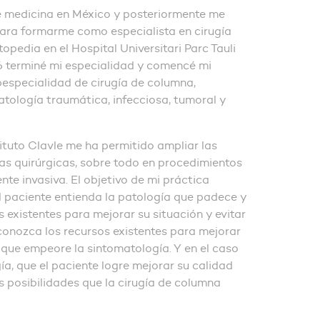
de medicina en México y posteriormente me
ara formarme como especialista en cirugía
opedia en el Hospital Universitari Parc Tauli
6 terminé mi especialidad y comencé mi
bespecialidad de cirugía de columna,
tología traumática, infecciosa, tumoral y
ituto Clavle me ha permitido ampliar las
as quirúrgicas, sobre todo en procedimientos
te invasiva. El objetivo de mi práctica
l paciente entienda la patología que padece y
 existentes para mejorar su situación y evitar
onozca los recursos existentes para mejorar
r que empeore la sintomatología. Y en el caso
gía, que el paciente logre mejorar su calidad
s posibilidades que la cirugía de columna