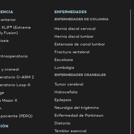
RENCIA
ENFERMEDADES
ENFERMEDADES DE COLUMNA
anterior
l XLIF® (Extreme
Hernia discal cervical
dy Fusion)
Hernia discal lumbar
iosis
Estenosis de canal lumbar
r
Fractura vertebral
intraoperatoria
Escoliosis
Lumbalgia
 y craneal
ENFERMEDADES CRANEALES
peratorio O-ARM 2
Tumor cerebral
peratorio Loop-X
Hidrocefalia
ge
Epilepsia
a Mazor X
Neuralgia del trigémino
n
Enfermedad de Parkinson
l paciente (PERQ)
Distonía
CIÓN
Temblor esencial