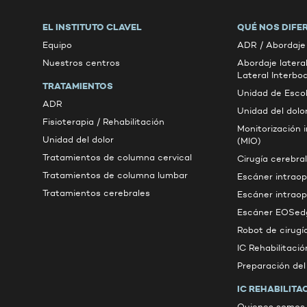
EL INSTITUTO CLAVEL
QUÉ NOS DIFE
Equipo
ADR / Abordaje 
Nuestros centros
Abordaje latera
Lateral Interbo
TRATAMIENTOS
Unidad de Escol
ADR
Unidad del dolo
Fisioterapia / Rehabilitación
Monitorización 
Unidad del dolor
(MIO)
Tratamientos de columna cervical
Cirugía cerebral
Tratamientos de columna lumbar
Escáner intrao
Tratamientos cerebrales
Escáner intrao
Escáner EOSed
Robot de cirugí
IC Rehabilitació
Preparación de
IC REHABILITA
Quienes somos