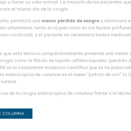
ajo y hacer su vida normal. La mayoría de los pacientes qu
casa el mismo día de la cirugía.
menor pérdida de sangre
maño, permitirá una
y disminuirá e
os voluminosa, tanto en la piel como en los tejidos profun
so cicatrizal), y el paciente no necesitará tantos medicam
nte que esta técnica comparativamente presenta una menor 
irugía como la fístula de líquido cefalorraquídeo (perdida d
Tal es la consistente evidencia científica que se ha public
gía endoscópica de columna es el nuevo “patrón de oro” (o 
 lumbar.
ios de la cirugía endoscópica de columna frente a la técnic
DE COLUMNA