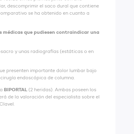
lar, descomprimir el saco dural que contiene
comparativo se ha obtenido en cuanto a
 médicas que pudiesen contraindicar una
acro y unas radiografías (estáticas o en
que presenten importante dolor lumbar bajo
a cirugía endoscópica de columna.
BIPORTAL
ca
(2 heridas). Ambas poseen los
rá de la valoración del especialista sobre el
Clavel.