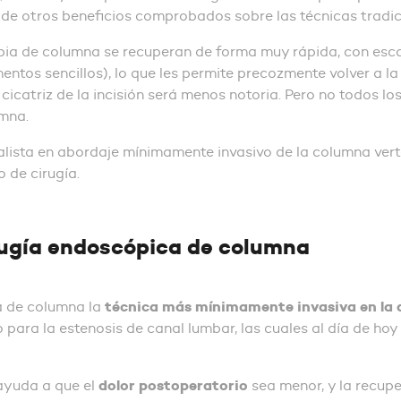
de otros beneficios comprobados sobre las técnicas tradic
ia de columna se recuperan de forma muy rápida, con esca
s sencillos), lo que les permite precozmente volver a la a
cicatriz de la incisión será menos notoria. Pero no todos 
mna.
alista en abordaje mínimamente invasivo de la columna vert
o de cirugía.
irugía endoscópica de columna
técnica más mínimamente invasiva en la 
a de columna la
 para la estenosis de canal lumbar, las cuales al día de ho
dolor
postoperatorio
ayuda a que el
sea menor, y la recupe