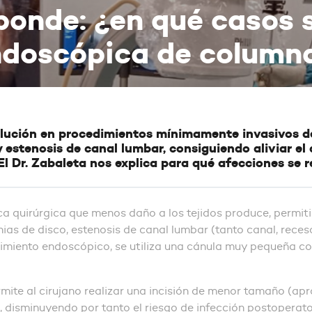
sponde: ¿en qué casos 
endoscópica de column
volución en procedimientos mínimamente invasivos 
y estenosis de canal lumbar, consiguiendo aliviar el
El Dr. Zabaleta nos explica para qué afecciones se
ica quirúrgica que menos daño a los tejidos produce, permit
rnias de disco, estenosis de canal lumbar (tanto canal, re
imiento endoscópico, se utiliza una cánula muy pequeña con
ermite al cirujano realizar una incisión de menor tamaño 
, disminuyendo por tanto el riesgo de infección postoperator