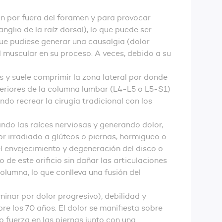
án por fuera del foramen y para provocar
glio de la raíz dorsal), lo que puede ser
ue pudiese generar una causalgia (dolor
 muscular en su proceso. A veces, debido a su
 y suele comprimir la zona lateral por donde
nferiores de la columna lumbar (L4-L5 o L5-S1)
do recrear la cirugía tradicional con los
ando las raíces nerviosas y generando dolor,
r irradiado a glúteos o piernas, hormigueo o
l envejecimiento y degeneración del disco o
 de este orificio sin dañar las articulaciones
columna, lo que conlleva una fusión del
inar por dolor progresivo), debilidad y
 los 70 años. El dolor se manifiesta sobre
 fuerza en las piernas junto con una