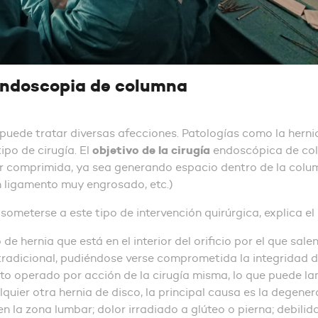
 endoscopia de columna
uede tratar diversas afecciones. Patologías como la hernia
objetivo
de la cirugía
po de cirugía. El
endoscópica de col
tar comprimida, ya sea generando espacio dentro de la col
n ligamento muy engrosado, etc.)
ometerse a este tipo de intervención quirúrgica, explica el 
 de hernia que está en el interior del orificio por el que sal
 tradicional, pudiéndose verse comprometida la integridad d
to operado por acción de la cirugía misma, lo que puede l
quier otra hernia de disco, la principal causa es la degenera
en la zona lumbar; dolor irradiado a glúteo o pierna; debil