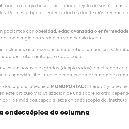
rior. La cirugía busca, sin dañar el tejido de sostén muscu
dos. Para este tipo de enfermedad es donde más beneficio 
obesidad, edad avanzada o enfermedades
en pacientes con
 de una cirugía con sedación y anestesia local).
s incluimos una resonancia magnética lumbar, un TC lumbos
alidad de tratamiento para cada caso.
muy voluminosas o migradas (desplazadas), calcificadas o 
dad o espondilolistesis, no es recomendable someterse a un
MONOPORTAL
endoscópica, la técnica
(1 herida) y la técni
 este articulo y la utilización de una sobre la otra depende
n por los médicos especialistas en endoscopia del Instituto 
ía endoscópica de columna