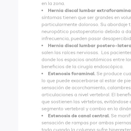
en la zona.
Hernia discal lumbar extraforaminal
síntomas tienen que ser grandes en volum
particularmente doloroso. Su abordaje t
neuropático postoperatorio debido a dañ
infrecuencia, pueden pasar desapercibi
Hernia discal lumbar postero-latera
salen las raíces nerviosas. Los paciente
donde los espacios anatómicos entre las 
beneficios de la cirugía endoscópica.
Estenosis foraminal.
Se produce cuand
lo que puede exacerbarse al estar de pi
sensación de acorchamiento, calambres o
articulaciones a nivel vertebral. El bene
que sostienen las vértebras, evitándose a
segmento vertebral y cambio en la diná
Estenosis de canal central.
Se manif
sensación de rampas por ambas piernas. 
todo cuando la columna sufre hiperexten