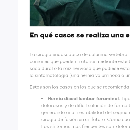
En qué casos se realiza una
La cirugía endoscópica de columna vertebral p
comunes que pueden tratarse mediante este ti
saco dural o la raíz nerviosa que pudiese es
la sintomatología (una hernia voluminosa o u
Estos son los casos en los que se recomienda s
Hernia discal lumbar foraminal.
Tipo
dolorosas y de difícil solución de forma
generando una inestabilidad del segmen
cirugía de fusión en un futuro. Como cual
Los síntomas más frecuentes son: dolor 