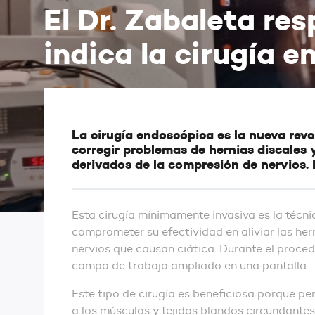
El Dr. Zabaleta re
indica la cirugía 
La cirugía endoscópica es la nueva re
corregir problemas de hernias discales 
derivados de la compresión de nervios. 
Esta cirugía mínimamente invasiva es la técn
comprometer su efectividad en aliviar las he
nervios que causan ciática. Durante el proced
campo de trabajo ampliado en una pantalla.
Este tipo de cirugía es beneficiosa porque p
a los músculos y tejidos blandos circundantes