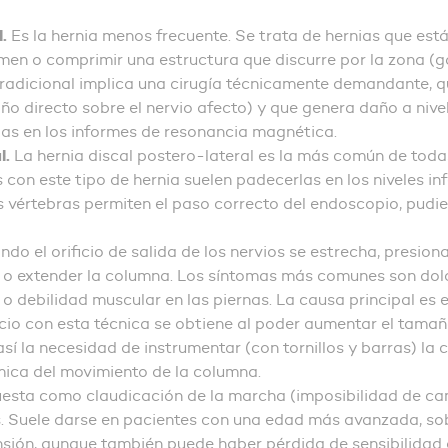
.
Es la hernia menos frecuente. Se trata de hernias que est
en o comprimir una estructura que discurre por la zona (gan
radicional implica una cirugía técnicamente demandante, q
o directo sobre el nervio afecto) y que genera daño a nivel
das en los informes de resonancia magnética.
l.
La hernia discal postero-lateral es la más común de todas
s con este tipo de hernia suelen padecerlas en los niveles i
vértebras permiten el paso correcto del endoscopio, pudien
o el orificio de salida de los nervios se estrecha, presion
e o extender la columna. Los síntomas más comunes son dolo
 debilidad muscular en las piernas. La causa principal es e
ficio con esta técnica se obtiene al poder aumentar el tamaño
sí la necesidad de instrumentar (con tornillos y barras) la 
mica del movimiento de la columna.
iesta como claudicación de la marcha (imposibilidad de cam
Suele darse en pacientes con una edad más avanzada, sobre
sión, aunque también puede haber pérdida de sensibilidad o