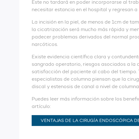
Éste no tardará en poder incorporarse al trab
necesitar estancia en el hospital y regresan a 
La incisión en la piel, de menos de 1cm de ta
la cicatrización será mucho más rápida y men
padecer problemas derivados del normal proce
narcóticos.
Existe evidencia científica clara y contunde
sangrado operatorio, riesgos asociados a la c
satisfacción del paciente al cabo del tiempo. 
especialistas de columna piensan que la ciru
discal y estenosis de canal a nivel de columna
Puedes leer más información sobre los benefic
artículo:
VENTAJAS DE LA CIRUGÍA ENDOSCÓPICA 