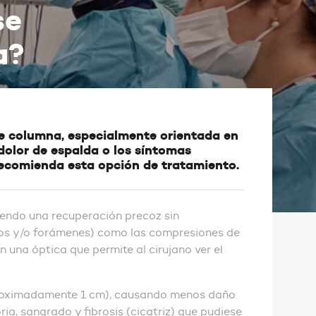
se
a?
de columna, especialmente orientada en
 dolor de espalda o los síntomas
 recomienda esta opción de tratamiento.
iendo una recuperación precoz sin
cesos y/o forámenes) como las compresiones de
 una óptica que permite al cirujano ver el
(aproximadamente 1 cm), causando menos daño
ia, sangrado y fibrosis (cicatriz) que pudiese