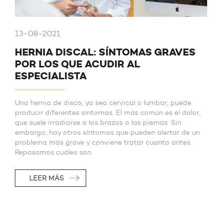
13-08-2021
HERNIA DISCAL: SÍNTOMAS GRAVES
POR LOS QUE ACUDIR AL
ESPECIALISTA
Una hernia de disco, ya sea cervical o lumbar, puede
producir diferentes síntomas. El más común es el dolor,
que suele irradiarse a los brazos o las piernas. Sin
embargo, hay otros síntomas que pueden alertar de un
problema más grave y conviene tratar cuanto antes.
Repasamos cuáles son.
LEER MÁS