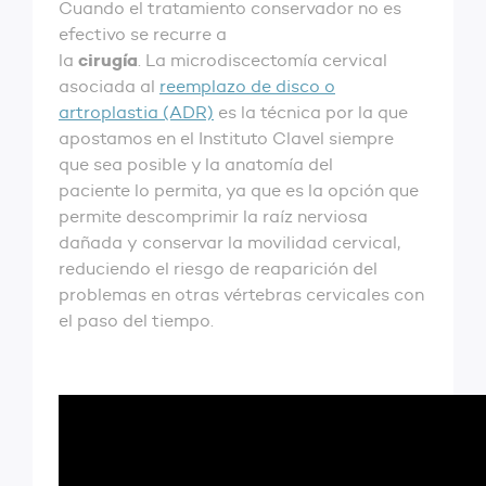
Cuando el tratamiento conservador no es
efectivo se recurre a
cirugía
la
. La microdiscectomía cervical
asociada al
reemplazo de disco o
artroplastia (ADR)
es la técnica por la que
apostamos en el Instituto Clavel siempre
que sea posible y la anatomía del
paciente lo permita, ya que es la opción que
permite descomprimir la raíz nerviosa
dañada y conservar la movilidad cervical,
reduciendo el riesgo de reaparición del
problemas en otras vértebras cervicales con
el paso del tiempo.