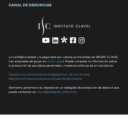
CANAL DE DENUNCIAS
La confidencialidad y la seguridad son valores primordiales de GRUPO CLAVEL
(ver empresas del grupo en
Aviso Legal
). Puede consultar la información sobre
la protección de sus datos personales y nuestras políticas de privacidad en:
https://www.institutoclavel.com/es/politica-de-privacidad
http://www.fundacionclavel.com/index.htm#contacto
Asimismo, ponemos a su disposición un delegado de protección de datos al que
puede contactar en:
clavel@delegado-datos.com
.