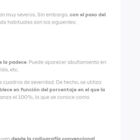
con el paso del
ean muy severos. Sin embargo,
s habituales son los siguientes:
e la padece
. Puede aparecer abultamiento en
da, etc.
 cuadros de severidad. De hecho, se utiliza
blece en función del porcentaje en el que la
alcanza el 100%, lo que se conoce como
desde la radiografía convencional
luyen