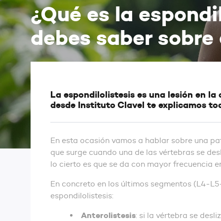
¿Qué es la espondil
debes saber sobre 
La espondilolistesis es una lesión en l
desde Instituto Clavel te explicamos to
En esta ocasión vamos a hablar sobre una p
que surge cuando una de las vértebras se desli
lo cierto es que se da con mayor frecuencia en
En concreto en los últimos segmentos (L4-L5
espondilolistesis:
Anterolistesis
: si la vértebra se desl