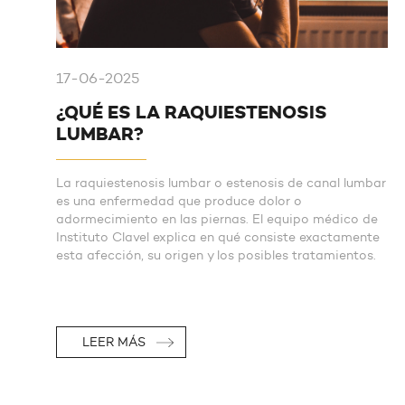
17-06-2025
¿QUÉ ES LA RAQUIESTENOSIS
LUMBAR?
La raquiestenosis lumbar o estenosis de canal lumbar
es una enfermedad que produce dolor o
adormecimiento en las piernas. El equipo médico de
Instituto Clavel explica en qué consiste exactamente
esta afección, su origen y los posibles tratamientos.
LEER MÁS