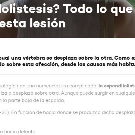
olistesis? Todo lo que
esta lesión
a cual una vértebra se desplaza sobre la otra. Como
do sobre esta afección, desde las causas más habitu
la espondilolist
atología con una nomenclatura complicada:
za o desplaza sobre otra. Aunque puede surgir en cualquier 
 la parte baja de la espalda.
-S1). En función de hacia donde se produzca dicho desplaz
iza hacia delante.