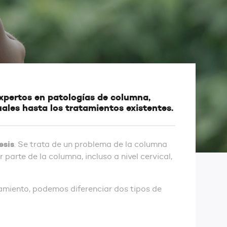
 expertos en patologías de columna,
ales hasta los tratamientos existentes.
esis
. Se trata de un problema de la columna
parte de la columna, incluso a nivel cervical,
amiento, podemos diferenciar dos tipos de