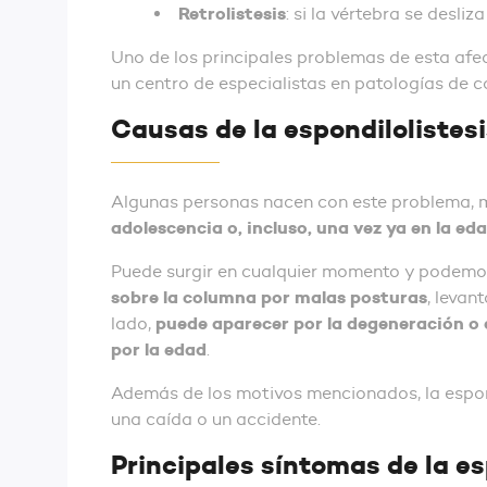
Retrolistesis
: si la vértebra se desliz
Uno de los principales problemas de esta afe
un centro de especialistas en patologías de 
Causas de la espondilolistes
Algunas personas nacen con este problema, mi
adolescencia o, incluso, una vez ya en la ed
Puede surgir en cualquier momento y podemos 
sobre la columna por malas posturas
, levan
puede aparecer por la degeneración o 
lado,
por la edad
.
Además de los motivos mencionados, la espon
una caída o un accidente.
Principales síntomas de la es