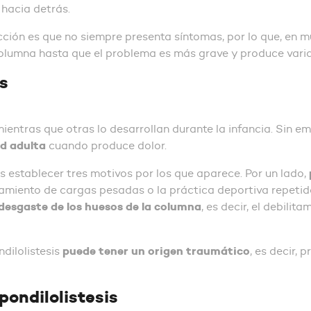
a hacia detrás.
cción es que no siempre presenta síntomas, por lo que, en 
columna hasta que el problema es más grave y produce varia
is
entras que otras lo desarrollan durante la infancia. Sin e
ad adulta
cuando produce dolor.
establecer tres motivos por los que aparece. Por un lado,
tamiento de cargas pesadas o la práctica deportiva repetida
desgaste de los huesos de la columna
, es decir, el debili
puede tener un origen traumático
dilolistesis
, es decir,
pondilolistesis