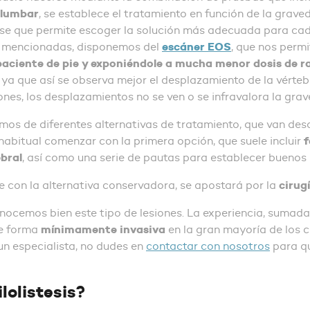
 lumbar
, se establece el tratamiento en función de la grave
se que permite escoger la solución más adecuada para cada
escáner EOS
as mencionadas, disponemos del
, que nos perm
 paciente de pie y exponiéndole a mucha menor dosis de 
ya que así se observa mejor el desplazamiento de la vértebr
nes, los desplazamientos no se ven o se infravalora la gra
emos de diferentes alternativas de tratamiento, que van de
f
es habitual comenzar con la primera opción, que suele incluir
bral
, así como una serie de pautas para establecer buenos 
cirug
e con la alternativa conservadora, se apostará por la
nocemos bien este tipo de lesiones. La experiencia, sumada
mínimamente invasiva
de forma
en la gran mayoría de los c
 un especialista, no dudes en
contactar con nosotros
para q
lolistesis?