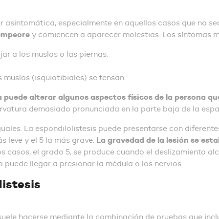
er asintomática, especialmente en aquellos casos que no s
 empeore
y comiencen a aparecer molestias. Los síntomas má
ar a los muslos o las piernas.
 muslos (isquiotibiales) se tensan.
 puede alterar algunos aspectos físicos de la persona qu
rvatura demasiado pronunciada en la parte baja de la espal
uales. La espondilolistesis puede presentarse con diferentes
La gravedad de la lesión se esta
ás leve y el 5 la más grave.
 los casos, el grado 5, se produce cuando el deslizamiento 
o puede llegar a presionar la médula o los nervios.
istesis
 suele hacerse mediante la combinación de pruebas que inc