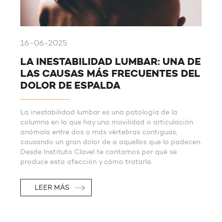
16-06-2025
LA INESTABILIDAD LUMBAR: UNA DE
LAS CAUSAS MÁS FRECUENTES DEL
DOLOR DE ESPALDA
La inestabilidad lumbar es una patología de la
columna en la que hay una movilidad o articulación
anómala entre dos o más vértebras contiguas,
causando un gran dolor de a aquellos que lo padecen.
Desde Instituto Clavel te contamos por qué se
produce esta afección y cómo tratarla.
LEER MÁS