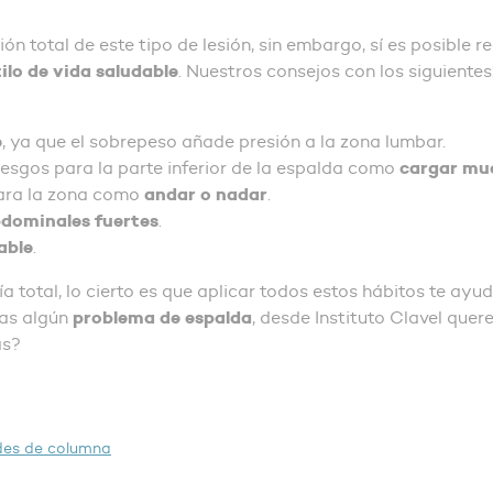
n total de este tipo de lesión, sin embargo, sí es posible re
tilo de vida saludable
. Nuestros consejos con los siguientes
e
, ya que el sobrepeso añade presión a la zona lumbar.
cargar mu
iesgos para la parte inferior de la espalda como
andar o nadar
para la zona como
.
bdominales fuertes
.
able
.
total, lo cierto es que aplicar todos estos hábitos te ayu
problema de espalda
gas algún
, desde Instituto Clavel que
as?
es de columna