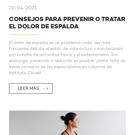
22-04-2021
CONSEJOS PARA PREVENIR O TRATAR
EL DOLOR DE ESPALDA
El dolor de espalda es un problema cada vez más
frecuente debido al estilo de vida actual, caracterizado
por la falta de actividad física y el sedentarismo. Sin
embargo, prevenirlo o reducirlo es posible: ¡toma nota de
estos consejos de los especialistas en columna de
Instituto Clavel!
LEER MÁS