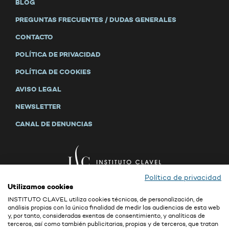
BLOG
PREGUNTAS FRECUENTES / DUDAS GENERALES
CONTACTO
POLÍTICA DE PRIVACIDAD
POLÍTICA DE COOKIES
AVISO LEGAL
NEWSLETTER
CANAL DE DENUNCIAS
Política de privacidad
Utilizamos cookies
INSTITUTO CLAVEL utiliza cookies técnicas, de personalización, de
análisis propias con la única finalidad de medir las audiencias de esta web
y, por tanto, consideradas exentas de consentimiento, y analíticas de
La confidencialidad y la seguridad son valores primordiales de GRUPO CLAVEL
terceros, así como también publicitarias, propias y de terceros, que tratan
(ver empresas del grupo en
Aviso Legal
). Puede consultar la información sobre