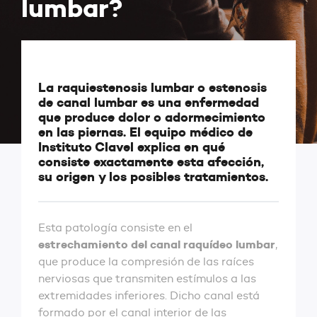
lumbar?
La raquiestenosis lumbar o estenosis
de canal lumbar es una enfermedad
que produce dolor o adormecimiento
en las piernas. El equipo médico de
Instituto Clavel explica en qué
consiste exactamente esta afección,
su origen y los posibles tratamientos.
Esta patología consiste en el
estrechamiento del canal raquídeo lumbar
,
que produce la compresión de las raíces
nerviosas que transmiten estímulos a las
extremidades inferiores. Dicho canal está
formado por el canal interior de las