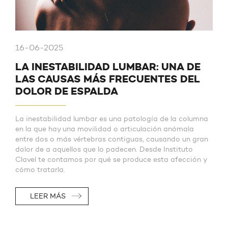
16-06-2025
LA INESTABILIDAD LUMBAR: UNA DE
LAS CAUSAS MÁS FRECUENTES DEL
DOLOR DE ESPALDA
La inestabilidad lumbar es una patología de la columna
en la que hay una movilidad o articulación anómala
entre dos o más vértebras contiguas, causando un gran
dolor de a aquellos que lo padecen. Desde Instituto
Clavel te contamos por qué se produce esta afección y
cómo tratarla.
LEER MÁS