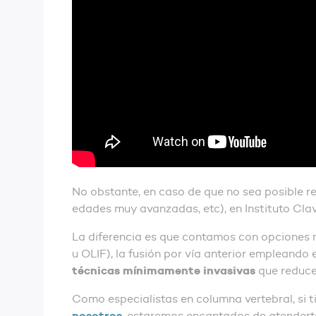
No obstante, en caso de que no sea posible re
edades muy avanzadas, etc), en Instituto Clav
La diferencia es que contamos con opciones m
u OLIF), la fusión por vía anterior empleando
técnicas mínimamente invasivas
que reduce
Como especialistas en columna vertebral, si 
nosotros
, estaremos encantados de atendert