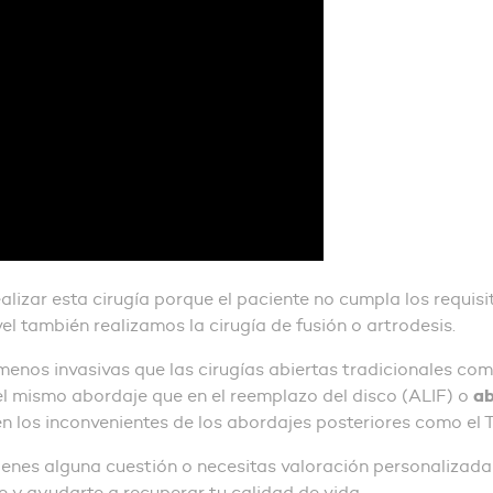
alizar esta cirugía porque el paciente no cumpla los requi
el también realizamos la cirugía de fusión o artrodesis.
enos invasivas que las cirugías abiertas tradicionales co
ab
 el mismo abordaje que en el reemplazo del disco (ALIF) o
n los inconvenientes de los abordajes posteriores como el 
tienes alguna cuestión o necesitas valoración personalizada
e y ayudarte a recuperar tu calidad de vida.