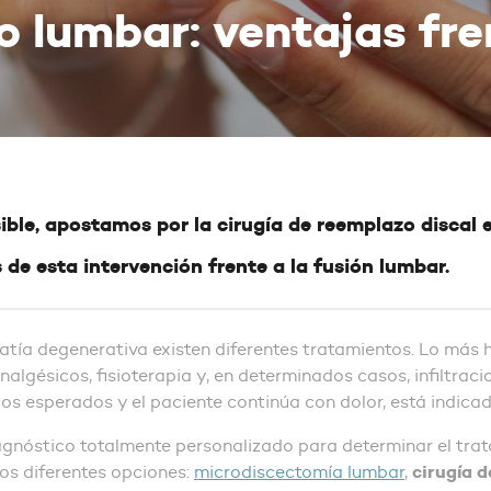
 lumbar: ventajas fre
sible, apostamos por la cirugía de reemplazo discal 
 de esta intervención frente a la fusión lumbar.
tía degenerativa existen diferentes tratamientos. Lo más 
lgésicos, fisioterapia y, en determinados casos, infiltrac
os esperados y el paciente continúa con dolor, está indica
gnóstico totalmente personalizado para determinar el tra
cirugía d
mos diferentes opciones:
microdiscectomía lumbar
,