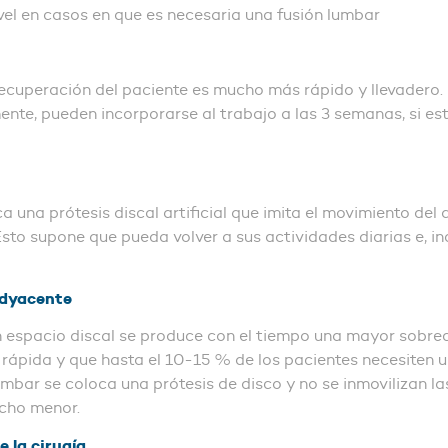
avel en casos en que es necesaria una fusión lumbar
 recuperación del paciente es mucho más rápido y llevadero
nte, pueden incorporarse al trabajo a las 3 semanas, si este 
 una prótesis discal artificial que imita el movimiento del d
sto supone que pueda volver a sus actividades diarias e, in
adyacente
un espacio discal se produce con el tiempo una mayor sobreca
ápida y que hasta el 10-15 % de los pacientes necesiten un
mbar se coloca una prótesis de disco y no se inmovilizan las 
ucho menor.
 la cirugía