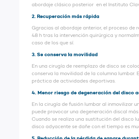
abordaje clásico posterior en el Instituto Cl
2. Recuperación más rápida
Ggracias al abordaje anterior, el proceso de
48 h tras la intervención quirúrgica y normalme
caso de los que sí.
3. Se conserva la movilidad
En una cirugía de reemplazo de disco se coloca
conserva la movilidad de la columna lumbar. E
práctica de actividades deportivas.
4. Menor riesgo de degeneración del disco 
En la cirugía de fusión lumbar al inmovilizar 
puede provocar una degeneración discal más r
Cuando se realiza una sustitución del disco lu
disco adyacente se dañe con el tiempo es m
5. Reducción de la pérdida de sangre durante