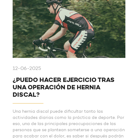
12-06-2025
¿PUEDO HACER EJERCICIO TRAS
UNA OPERACIÓN DE HERNIA
DISCAL?
Una hernia discal puede dificultar tanto las
actividades diarias como la práctica de deporte. Por
eso, una de las principales preocupaciones de las
personas que se plantean someterse a una operación
para acabar con el dolor, es saber si después podrán