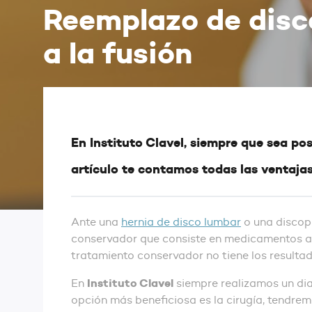
Reemplazo de disco
a la fusión
En Instituto Clavel, siempre que sea po
artículo te contamos todas las ventajas
Ante una
hernia de disco lumbar
o una discopa
conservador que consiste en medicamentos ana
tratamiento conservador no tiene los resultad
Instituto Clavel
En
siempre realizamos un dia
opción más beneficiosa es la cirugía, tendre