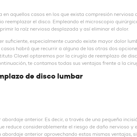
a en aquellos casos en los que exista compresión nerviosa d
rio reemplazar el disco. Empleando el microscopio quirúrgic
imir la raíz nerviosa desplazada y así eliminar el dolor.
 suficiente, especialmente cuando existe mayor dolor lumba
asos habrá que recurrir a alguna de las otras dos opciones
stituto Clavel optaremos por la cirugía de reemplazo de dis
continuación, te contamos todas sus ventajas frente a la cir
emplazo de disco lumbar
r abordaje anterior. Es decir, a través de una pequeña inci
que reduce considerablemente el riesgo de daño nervioso y e
n abordaje anterior aprovechando estas mismas ventajas, s