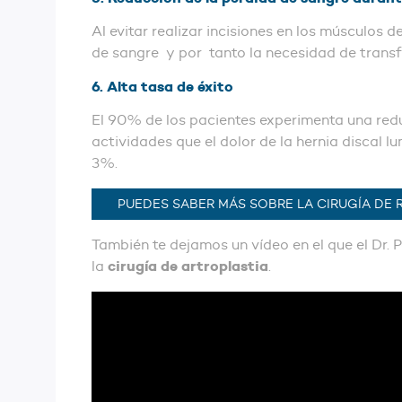
Al evitar realizar incisiones en los músculos 
de sangre y por tanto la necesidad de tran
6. Alta tasa de éxito
El 90% de los pacientes experimenta una reduc
actividades que el dolor de la hernia discal l
3%.
PUEDES SABER MÁS SOBRE LA CIRUGÍA DE 
También te dejamos un vídeo en el que el Dr. P
cirugía de artroplastia
la
.