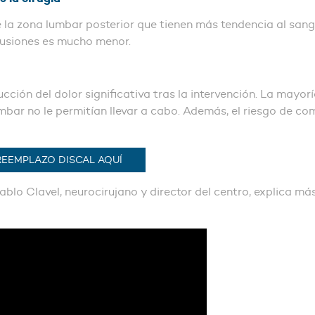
de la zona lumbar posterior que tienen más tendencia al sang
sfusiones es mucho menor.
ción del dolor significativa tras la intervención. La mayo
umbar no le permitían llevar a cabo. Además, el riesgo de com
REEMPLAZO DISCAL AQUÍ
ablo Clavel, neurocirujano y director del centro, explica má