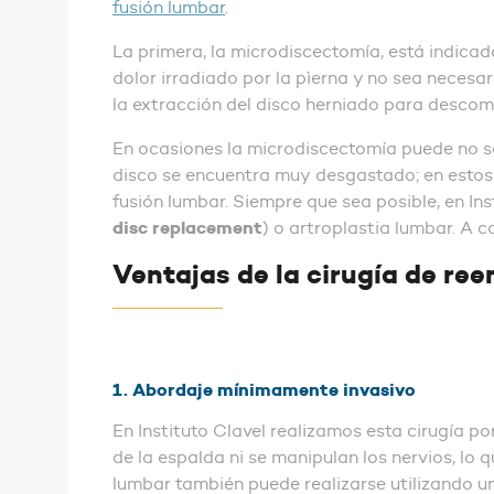
fusión lumbar
.
La primera, la microdiscectomía, está indicad
dolor irradiado por la pìerna y no sea necesa
la extracción del disco herniado para descompr
En ocasiones la microdiscectomía puede no ser
disco se encuentra muy desgastado; en estos c
fusión lumbar. Siempre que sea posible, en In
disc replacement
) o artroplastia lumbar. A 
Ventajas de la cirugía de re
1. Abordaje mínimamente invasivo
En Instituto Clavel realizamos esta cirugía po
de la espalda ni se manipulan los nervios, lo 
lumbar también puede realizarse utilizando u