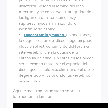
pacientes con síntomas y estenosis
unilateral. Reseca la lámina del lado
afectado y se conserva la integridad de
los ligamentos interespinosos y
supraespinosos, minimizando la
inestabilidad espinal.
Discectomía
y
fusión
.
En ocasiones,
la degeneración del disco juega un papel
clave en el estrechamiento del foramen
intervertebral y en la causa de la
estenosis de canal. En estos casos puede
ser necesario restaurar el espacio del
disco que se colapsa, eliminando el disco
degenerado y fusionando las vértebras
adyacentes.
Aquí te mostramos un vídeo sobre la
laminectomía lumbar: