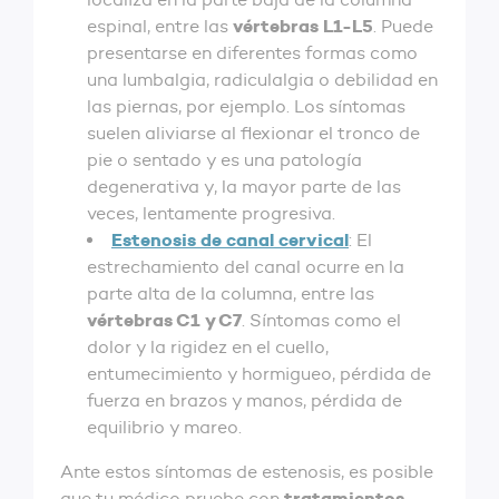
vértebras
L1-L5
espinal, entre las
. Puede
presentarse en diferentes formas como
una lumbalgia, radiculalgia o debilidad en
las piernas, por ejemplo. Los síntomas
suelen aliviarse al flexionar el tronco de
pie o sentado y es una patología
degenerativa y, la mayor parte de las
veces, lentamente progresiva.
Estenosis de canal cervical
: El
estrechamiento del canal ocurre en la
parte alta de la columna, entre las
vértebras C1 y C7
. Síntomas como el
dolor y la rigidez en el cuello,
entumecimiento y hormigueo, pérdida de
fuerza en brazos y manos, pérdida de
equilibrio y mareo.
Ante estos síntomas de estenosis, es posible
tratamientos
que tu médico pruebe con