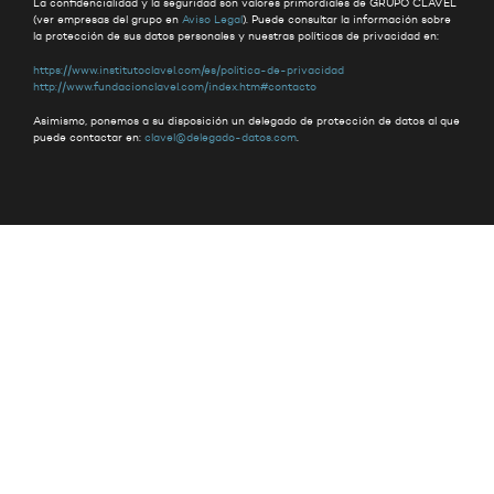
La confidencialidad y la seguridad son valores primordiales de GRUPO CLAVEL
(ver empresas del grupo en
Aviso Legal
). Puede consultar la información sobre
la protección de sus datos personales y nuestras políticas de privacidad en:
https://www.institutoclavel.com/es/politica-de-privacidad
http://www.fundacionclavel.com/index.htm#contacto
Asimismo, ponemos a su disposición un delegado de protección de datos al que
puede contactar en:
clavel@delegado-datos.com
.