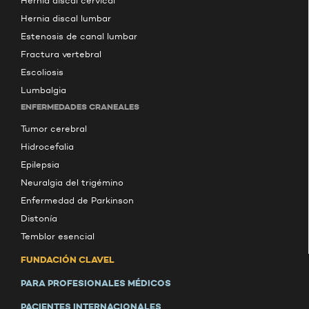
Hernia discal cervical
Hernia discal lumbar
Estenosis de canal lumbar
Fractura vertebral
Escoliosis
Lumbalgia
ENFERMEDADES CRANEALES
Tumor cerebral
Hidrocefalia
Epilepsia
Neuralgia del trigémino
Enfermedad de Parkinson
Distonía
Temblor esencial
FUNDACIÓN CLAVEL
PARA PROFESIONALES MÉDICOS
PACIENTES INTERNACIONALES