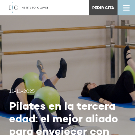
PEDIR CITA
11-11-2025
Pilates en la tercera
edad: el mejor aliado
para envejecer con