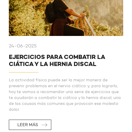
24-06-2025
EJERCICIOS PARA COMBATIR LA
CIÁTICA Y LA HERNIA DISCAL
La actividad física puede ser la mejor manera de
prevenir problemas en el nervio ciático y, para lograrlo,
hoy te vamos a recomendar una serie de ejercicios que
te ayudarán a combatir la ciática y la hernia discal, una
de las causas más comunes que provocan ese molesto
dolor.
LEER MÁS