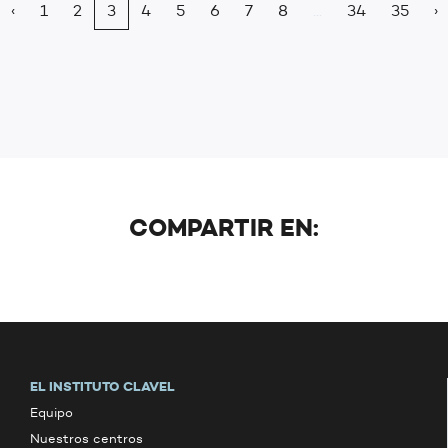
‹
1
2
3
4
5
6
7
8
...
34
35
›
COMPARTIR EN:
EL INSTITUTO CLAVEL
Equipo
Nuestros centros